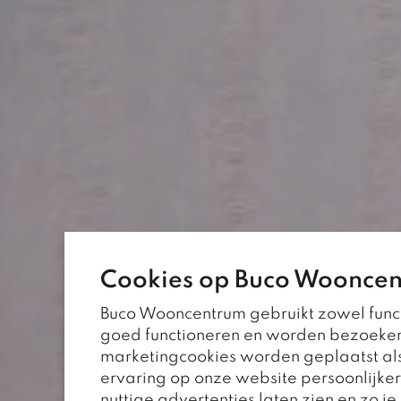
Cookies op Buco Woonce
Een 
Buco Wooncentrum gebruikt zowel funct
goed functioneren en worden bezoeke
marketingcookies worden geplaatst als
ervaring op onze website persoonlijke
Met persoonlijk advie
nuttige advertenties laten zien en zo j