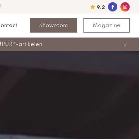
!
9.2
ontact
Showroom
Magazine
MPUR®-artikelen.