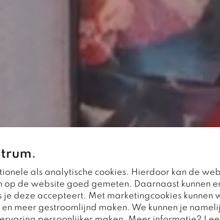
ntrum
.
interieur dat écht bij je
ionele als analytische cookies. Hierdoor kan de web
n op de website goed gemeten. Daarnaast kunnen e
 je deze accepteert. Met marketingcookies kunnen w
r en meer gestroomlijnd maken. We kunnen je nameli
s, maatwerk en exclusieve collecties creëren we jouw 
e ervaring persoonlijker maken. Meer informatie? Lee