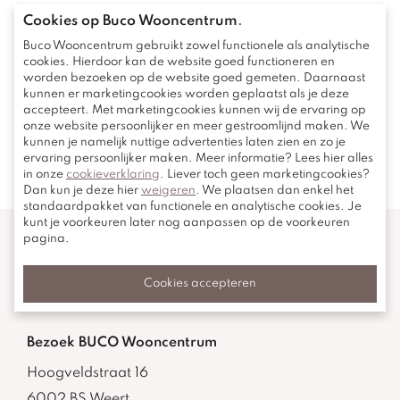
Cookies op Buco Wooncentrum
.
Buco Wooncentrum gebruikt zowel functionele als analytische
cookies. Hierdoor kan de website goed functioneren en
worden bezoeken op de website goed gemeten. Daarnaast
Ik ben op de hoogte van en ga akkoord met
kunnen er marketingcookies worden geplaatst als je deze
accepteert. Met marketingcookies kunnen wij de ervaring op
het
privacybeleid
.
onze website persoonlijker en meer gestroomlijnd maken. We
kunnen je namelijk nuttige advertenties laten zien en zo je
ervaring persoonlijker maken. Meer informatie? Lees hier alles
Versturen
in onze
cookieverklaring
. Liever toch geen marketingcookies?
Dan kun je deze hier
weigeren
. We plaatsen dan enkel het
standaardpakket van functionele en analytische cookies. Je
kunt je voorkeuren later nog aanpassen op de voorkeuren
pagina.
Algemene vragen?
Cookies accepteren
Neem contact op
Bezoek BUCO Wooncentrum
Hoogveldstraat 16
6002 BS Weert