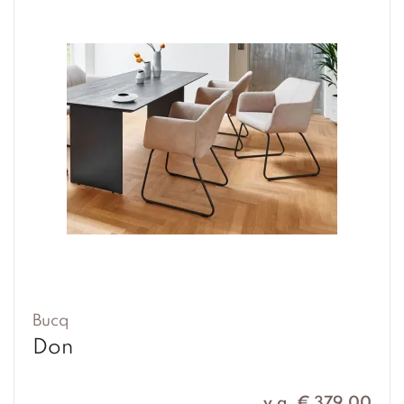
Bucq
Don
v.a. € 379,00