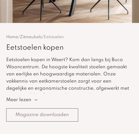
Home
/
Zitmeubels
/
Eetstoelen
Eetstoelen kopen
Eetstoelen kopen in Weert? Kom dan langs bij Buco
Wooncentrum. De hoogste kwaliteit stoelen gemaakt
van eerlijke en hoogwaardige materialen. Onze
vakkennis van eetkamerstoelen zorgt voor een
degelijke en ergonomische constructie, afgewerkt met
mooie sierlijke of juist strakke en moderne materialen.
Meer lezen
We bieden diverse maatwerk mogelijkheden voor de
eetkamerstoelen, zodat we die volledig op basis van
Magazine downloaden
uw wensen kunnen vormgeven.