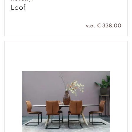
Loof
v.a. € 338,00