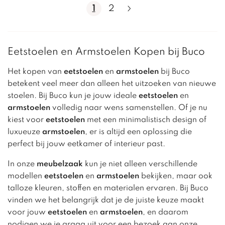
1
2
Eetstoelen en Armstoelen Kopen bij Buco
Het kopen van
eetstoelen
en
armstoelen
bij Buco
betekent veel meer dan alleen het uitzoeken van nieuwe
stoelen. Bij Buco kun je jouw ideale
eetstoelen
en
armstoelen
volledig naar wens samenstellen. Of je nu
kiest voor
eetstoelen
met een minimalistisch design of
luxueuze
armstoelen
, er is altijd een oplossing die
perfect bij jouw eetkamer of interieur past.
In onze
meubelzaak
kun je niet alleen verschillende
modellen
eetstoelen
en
armstoelen
bekijken, maar ook
talloze kleuren, stoffen en materialen ervaren. Bij Buco
vinden we het belangrijk dat je de juiste keuze maakt
voor jouw
eetstoelen
en
armstoelen
, en daarom
nodigen we je graag uit voor een bezoek aan onze