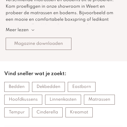
Kom proefliggen in onze showroom in Weert en
probeer de matrassen en bodems. Bijvoorbeeld om
een mooie en comfortabele boxspring of ledikant
samen te stellen. We werken met zeer duurzame
Meer lezen
materialen, die bijdragen aan een milieuvriendelijk
karakter, zonder afbreuk te doen aan ervaren kwaliteit
Magazine downloaden
en comfort.
Vind sneller wat je zoekt:
Bedden
Dekbedden
Eastborn
Hoofdkussens
Linnenkasten
Matrassen
Tempur
Cinderella
Kreamat