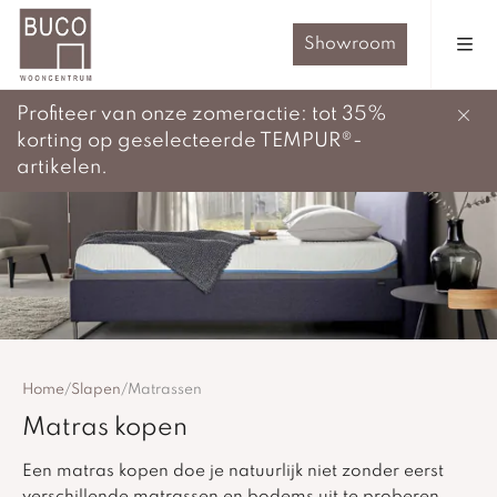
Showroom
Profiteer van onze zomeractie: tot 35%
korting op geselecteerde TEMPUR®-
artikelen.
Home
/
Slapen
/
Matrassen
Matras kopen
Een matras kopen doe je natuurlijk niet zonder eerst
verschillende matrassen en bodems uit te proberen.