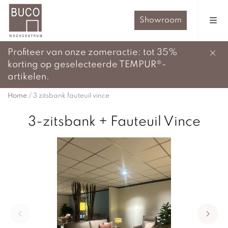
Showroom
Profiteer van onze zomeractie: tot 35%
korting op geselecteerde TEMPUR®-
artikelen.
Home
/
3 zitsbank fauteuil vince
3-zitsbank + Fauteuil Vince