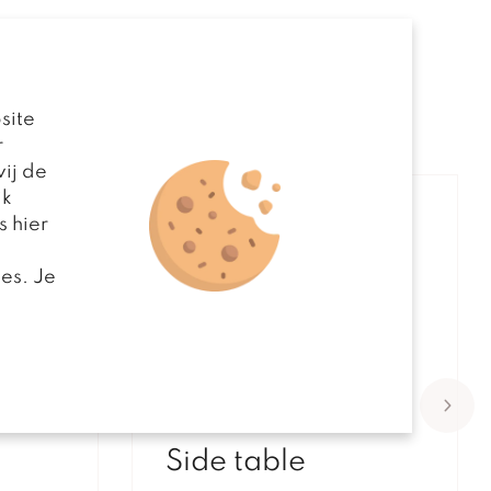
site
r
ij de
jk
s hier
es. Je
Side table