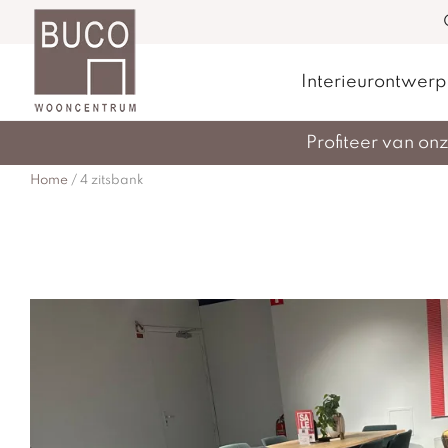
Interieurontwerp
Profiteer van o
Home
/
4 zitsbank