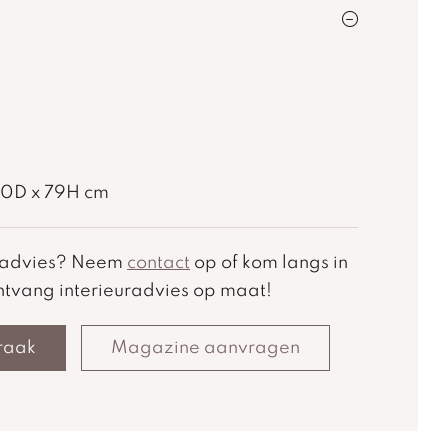
90D x 79H cm
k advies? Neem
contact
op of kom langs in
tvang interieuradvies op maat!
raak
Magazine aanvragen