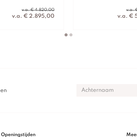
v.a. € 4.820,00
v.a.
v.a. € 2.895,00
v.a. €
gen
Openingstijden
Meer