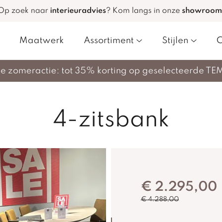
Op zoek naar
interieuradvies
?
Kom langs in onze
showroom
Maatwerk
Assortiment
Stijlen
C
nze zomeractie: tot 35% korting op geselecteerde TE
4-zitsbank
€ 2.295,00
€ 4.288,00