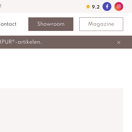
!
9.2
ontact
Showroom
Magazine
MPUR®-artikelen.