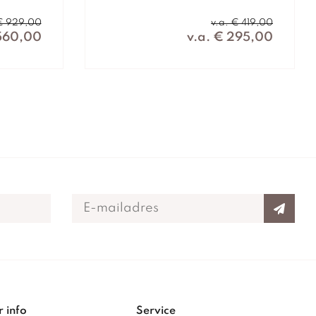
 € 929,00
v.a. € 419,00
 560,00
v.a. € 295,00
 info
Service