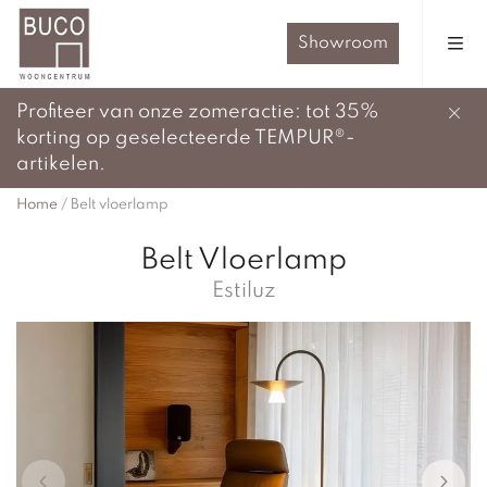
Showroom
Profiteer van onze zomeractie: tot 35%
korting op geselecteerde TEMPUR®-
artikelen.
Home
/
Belt vloerlamp
Belt Vloerlamp
Estiluz