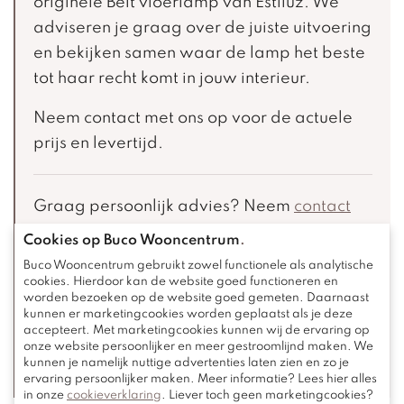
originele Belt vloerlamp van Estiluz. We
adviseren je graag over de juiste uitvoering
en bekijken samen waar de lamp het beste
tot haar recht komt in jouw interieur.
Neem contact met ons op voor de actuele
prijs en levertijd.
Graag persoonlijk advies? Neem
contact
op of kom langs in de showroom en ontvang
Cookies op Buco Wooncentrum
.
interieuradvies op maat!
Buco Wooncentrum gebruikt zowel functionele als analytische
cookies. Hierdoor kan de website goed functioneren en
worden bezoeken op de website goed gemeten. Daarnaast
Maak een afspraak
kunnen er marketingcookies worden geplaatst als je deze
accepteert. Met marketingcookies kunnen wij de ervaring op
onze website persoonlijker en meer gestroomlijnd maken. We
Magazine aanvragen
kunnen je namelijk nuttige advertenties laten zien en zo je
ervaring persoonlijker maken. Meer informatie? Lees hier alles
in onze
cookieverklaring
. Liever toch geen marketingcookies?