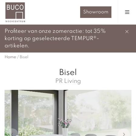
Showroom
Profiteer van onze zomeractie: tot 35%
korting op geselecteerde TEMPUR®-
artikelen.
Home
/
Bisel
Bisel
PR Living