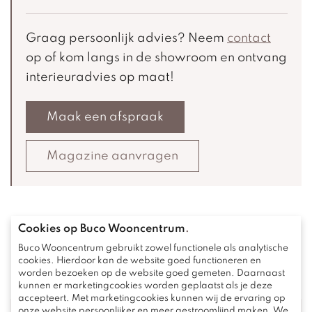
Graag persoonlijk advies? Neem
contact
op of kom langs in de showroom en ontvang
interieuradvies op maat!
Maak een afspraak
Magazine aanvragen
Cookies op Buco Wooncentrum
.
Buco Wooncentrum gebruikt zowel functionele als analytische
Bekijk deze ook eens
cookies. Hierdoor kan de website goed functioneren en
worden bezoeken op de website goed gemeten. Daarnaast
kunnen er marketingcookies worden geplaatst als je deze
accepteert. Met marketingcookies kunnen wij de ervaring op
onze website persoonlijker en meer gestroomlijnd maken. We