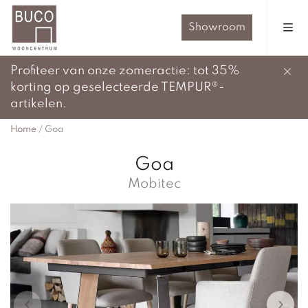
Showroom
Profiteer van onze zomeractie: tot 35%
korting op geselecteerde TEMPUR®-
artikelen.
Home
/
Goa
Goa
Mobitec