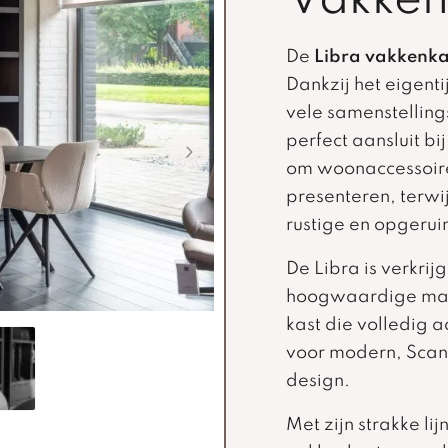
Vakken
De
Libra vakkenka
Dankzij het eigent
vele samenstelling
perfect aansluit bi
om woonaccessoires
presenteren, terwi
rustige en opgerui
De Libra is verkrij
hoogwaardige mate
kast die volledig aa
voor modern, Scand
design.
Met zijn strakke lij