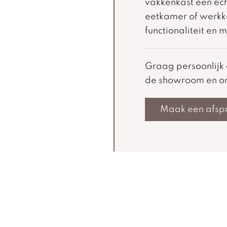
vakkenkast een ec
eetkamer of werkk
functionaliteit en
Graag persoonlij
de showroom en on
Maak een afsp