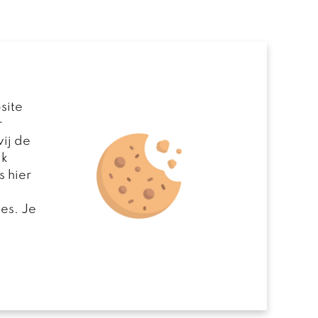
site
r
ij de
jk
s hier
es. Je