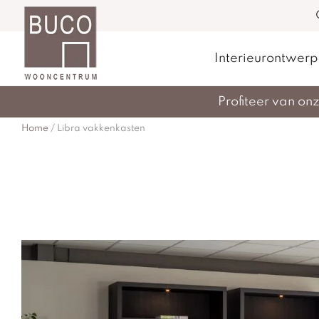
Interieurontwerp
Profiteer van o
Home
/
Libra vakkenkasten