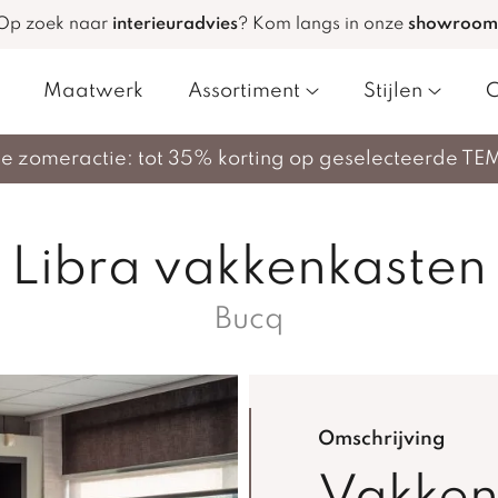
Op zoek naar
interieuradvies
?
Kom langs in onze
showroom
Maatwerk
Assortiment
Stijlen
C
nze zomeractie: tot 35% korting op geselecteerde TE
Libra vakkenkasten
Bucq
Omschrijving