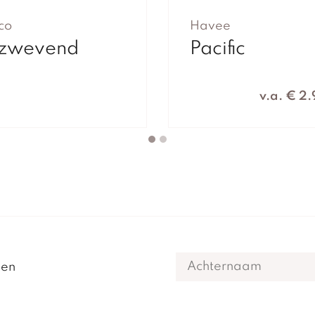
co
Havee
 zwevend
Pacific
v.a. € 2
gen