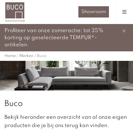
Showroom
Profiteer van onze zomeractie: tot 35%
korting op geselecteerde TEMPUR®-
artikelen.
Home
/
Merken
/
Buco
Buco
Bekijk hieronder een overzicht van al onze eigen
producten die je bij ons terug kan vinden.