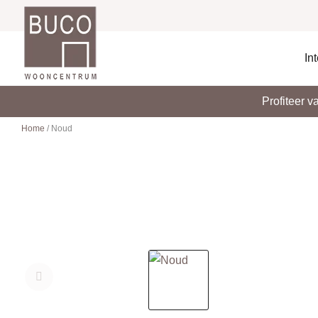
In
Profiteer 
Home
/
Noud