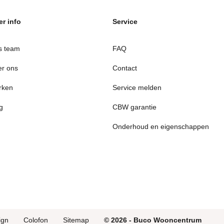
r info
Service
s team
FAQ
r ons
Contact
rken
Service melden
g
CBW garantie
Onderhoud en eigenschappen
ign
Colofon
Sitemap
© 2026 - Buco Wooncentrum