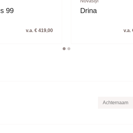
Novastyl
s 99
Drina
v.a. € 419,00
v.a.