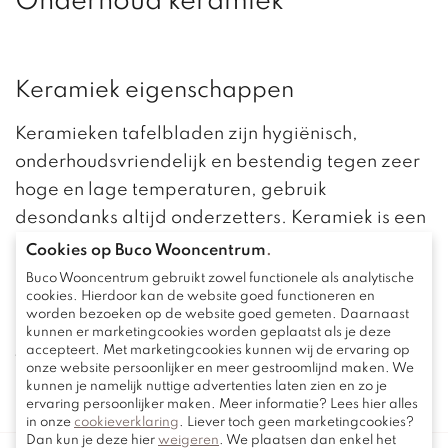
Onderhoud keramiek
Keramiek eigenschappen
Keramieken tafelbladen zijn hygiënisch,
onderhoudsvriendelijk en bestendig tegen zeer
hoge en lage temperaturen, gebruik
desondanks altijd onderzetters. Keramiek is een
100% natuurlijk product wat betekent dat er zich
Cookies op Buco Wooncentrum
.
kleurverschillen, pigmentvlekken en
Buco Wooncentrum gebruikt zowel functionele als analytische
cookies. Hierdoor kan de website goed functioneren en
oneffenheden kunnen voordoen. Voor dagelijks
worden bezoeken op de website goed gemeten. Daarnaast
onderhoud is alleen een vochtige doek met
kunnen er marketingcookies worden geplaatst als je deze
accepteert. Met marketingcookies kunnen wij de ervaring op
warm water of milde reinigingsmiddelen nodig.
onze website persoonlijker en meer gestroomlijnd maken. We
kunnen je namelijk nuttige advertenties laten zien en zo je
ervaring persoonlijker maken. Meer informatie? Lees hier alles
in onze
cookieverklaring
. Liever toch geen marketingcookies?
Dan kun je deze hier
weigeren
. We plaatsen dan enkel het