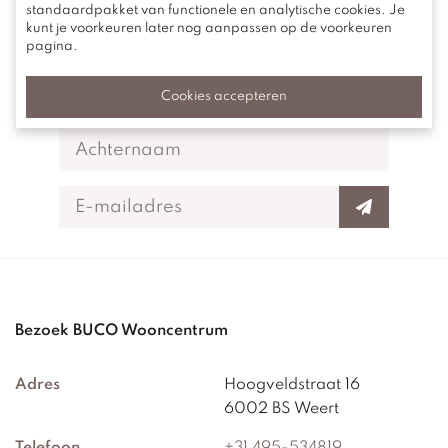
standaardpakket van functionele en analytische cookies. Je
Schrijf je in voor onze nieuwsbrief
kunt je voorkeuren later nog aanpassen op de voorkeuren
pagina.
Ontvang als eerste tips, inspiratie en
aanbiedingen in onze maandelijkse nieuwsbrief.
Cookies accepteren
Bezoek BUCO Wooncentrum
Adres
Hoogveldstraat 16
6002 BS Weert