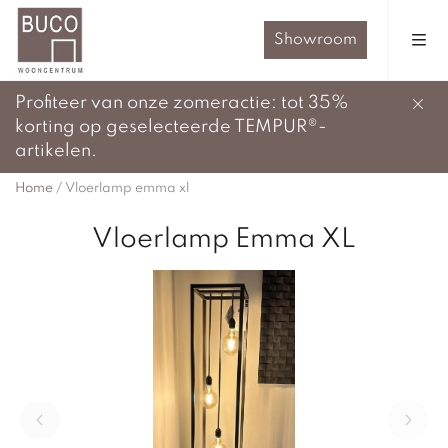
Showroom
Profiteer van onze zomeractie: tot 35%
korting op geselecteerde TEMPUR®-
artikelen.
Home
/
Vloerlamp emma xl
Vloerlamp Emma XL