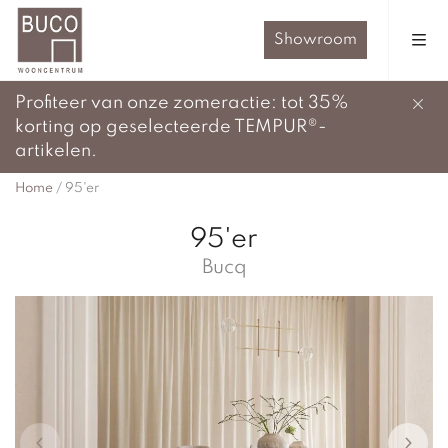
Showroom
Profiteer van onze zomeractie: tot 35%
korting op geselecteerde TEMPUR®-
artikelen.
Home
/
95'er
95'er
Bucq