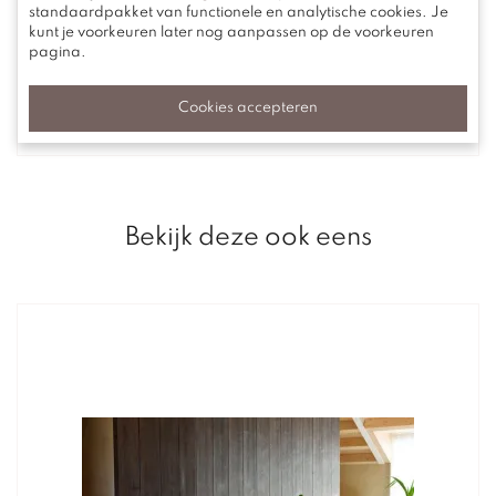
standaardpakket van functionele en analytische cookies. Je
kunt je voorkeuren later nog aanpassen op de voorkeuren
Bucq
pagina.
95'er
Cookies accepteren
v.a. € 389,00
Bekijk deze ook eens