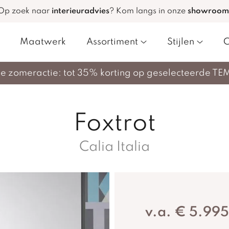
Op zoek naar
interieuradvies
?
Kom langs in onze
showroom
Maatwerk
Assortiment
Stijlen
C
nze zomeractie: tot 35% korting op geselecteerde TE
Foxtrot
Calia Italia
v.a. € 5.99