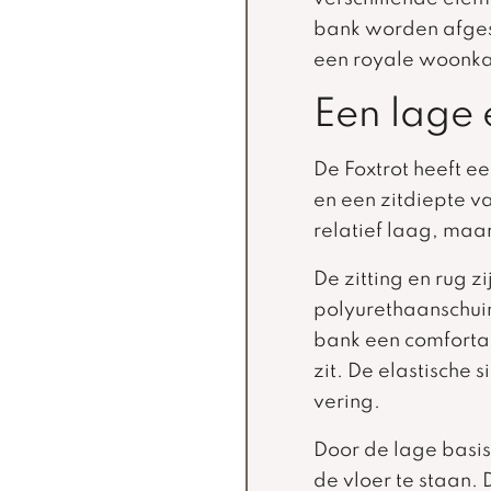
bank worden afges
een royale woonk
Een lage 
De Foxtrot heeft e
en een zitdiepte va
relatief laag, maa
De zitting en rug 
polyurethaanschuim
bank een comfort
zit. De elastische
vering.
Door de lage basis 
de vloer te staan. D