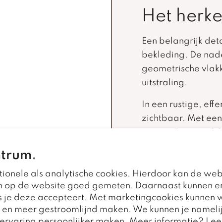
Het herke
Een belangrijk detai
bekleding. De nade
geometrische vlak
uitstraling.
In een rustige, effe
zichtbaar. Met een
materialen wordt h
sterker benadrukt.
ntrum
.
De verdeling van d
ionele als analytische cookies. Hierdoor kan de web
microvezel en lede
n op de website goed gemeten. Daarnaast kunnen e
waarop de verschi
 je deze accepteert. Met marketingcookies kunnen w
r en meer gestroomlijnd maken. We kunnen je nameli
Stof, mic
e ervaring persoonlijker maken. Meer informatie? Lee