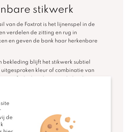
nbare stikwerk
l van de Foxtrot is het lijnenspel in de
n verdelen de zitting en rug in
ken en geven de bank haar herkenbare
n bekleding blijft het stikwerk subtiel
 uitgesproken kleur of combinatie van
et grafische karakter van de bank juist
e naden kan verschillen tussen stof,
site
r. Dit heeft te maken met de manier
r
llende materialen worden verwerkt.
ij de
jk
rovezel of leder
s hier