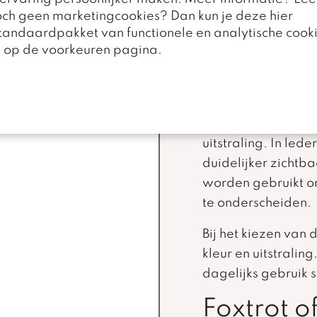
toch geen marketingcookies? Dan kun je deze hier
standaardpakket van functionele en analytische cooki
De Foxtrot is te bes
n op de voorkeuren pagina.
leersoorten. Ook u
combinatie van be
mogelijkheden.
Een zachte stof ge
uitstraling. In led
duidelijker zichtb
worden gebruikt om
te onderscheiden.
Bij het kiezen van 
kleur en uitstralin
dagelijks gebruik s
Foxtrot o