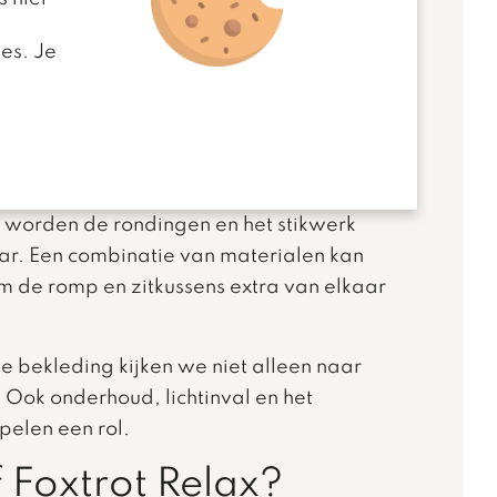
es. Je
tellen in stof, microvezel en verschillende
itvoeringen met twee kleuren of een
kledingsmaterialen behoren tot de
eft de bank een warme en wat lossere
er worden de rondingen en het stikwerk
aar. Een combinatie van materialen kan
 de romp en zitkussens extra van elkaar
de bekleding kijken we niet alleen naar
g. Ook onderhoud, lichtinval en het
pelen een rol.
f Foxtrot Relax?