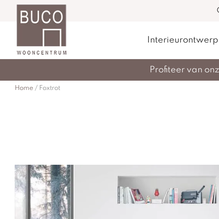
Interieurontwerp
Profiteer van o
Home
/
Foxtrot