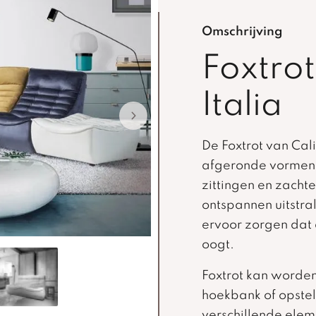
Omschrijving
Foxtrot
Italia
De Foxtrot van Cali
afgeronde vormen 
zittingen en zacht
ontspannen uitstra
ervoor zorgen dat 
oogt.
Foxtrot kan worden
hoekbank of opstel
verschillende elem