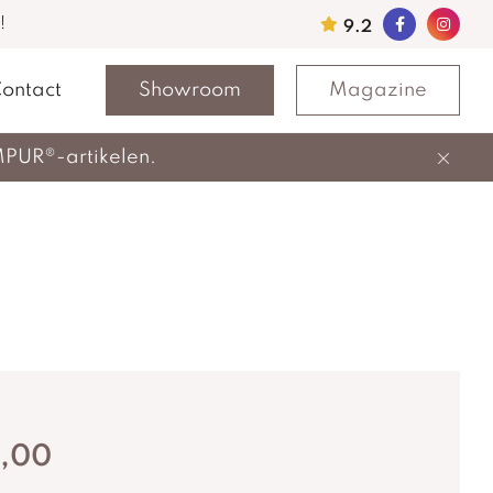
!
9.2
ontact
Showroom
Magazine
MPUR®-artikelen.
5,00