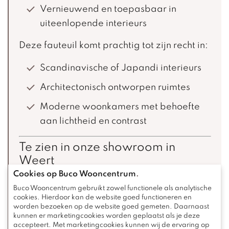
Vernieuwend en toepasbaar in
uiteenlopende interieurs
Deze fauteuil komt prachtig tot zijn recht in:
Scandinavische of Japandi interieurs
Architectonisch ontworpen ruimtes
Moderne woonkamers met behoefte
aan lichtheid en contrast
Te zien in onze showroom in
Weert
Cookies op Buco Wooncentrum
.
De Kiq fauteuil is te bewonderen én te
Buco Wooncentrum gebruikt zowel functionele als analytische
ervaren in onze showroom. Hier helpen we
cookies. Hierdoor kan de website goed functioneren en
worden bezoeken op de website goed gemeten. Daarnaast
je bij het kiezen van:
kunnen er marketingcookies worden geplaatst als je deze
accepteert. Met marketingcookies kunnen wij de ervaring op