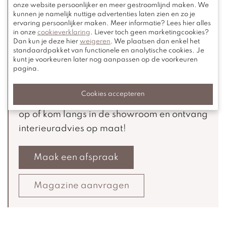
Een passende stof of duo-stoffering
onze website persoonlijker en meer gestroomlijnd maken. We
kunnen je namelijk nuttige advertenties laten zien en zo je
De juiste kleurcombinatie
ervaring persoonlijker maken. Meer informatie? Lees hier alles
in onze
cookieverklaring
. Liever toch geen marketingcookies?
Dan kun je deze hier
weigeren
. We plaatsen dan enkel het
Toepassing binnen jouw interieurstijl
standaardpakket van functionele en analytische cookies. Je
kunt je voorkeuren later nog aanpassen op de voorkeuren
pagina.
Cookies accepteren
Graag persoonlijk advies? Neem
contact
op of kom langs in de showroom en ontvang
interieuradvies op maat!
Maak een afspraak
Magazine aanvragen