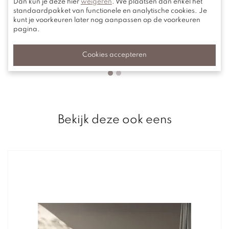
Dan kun je deze hier
weigeren
. We plaatsen dan enkel het
standaardpakket van functionele en analytische cookies. Je
kunt je voorkeuren later nog aanpassen op de voorkeuren
Novamobili
pagina.
Alfa
Cookies accepteren
Bekijk deze ook eens