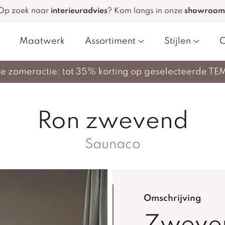
Op zoek naar
interieuradvies
?
Kom langs in onze
showroom
Maatwerk
Assortiment
Stijlen
C
nze zomeractie: tot 35% korting op geselecteerde TE
Ron zwevend
Saunaco
Omschrijving