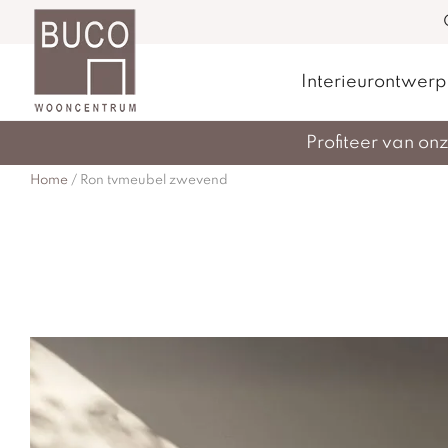
Interieurontwerp
Profiteer van o
Home
/
Ron tvmeubel zwevend