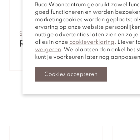
Buco Wooncentrum gebruikt zowel funct
goed functioneren en worden bezoeke
marketingcookies worden geplaatst als
ervaring op onze website persoonlijke
Saunaco
nuttige advertenties laten zien en zo j
alles in onze
cookieverklaring
. Liever 
Ron Bergkast
weigeren
. We plaatsen dan enkel het 
kunt je voorkeuren later nog aanpasse
Cookies accepteren