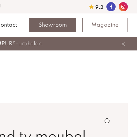
!
9.2
ontact
Showroom
Magazine
MPUR®-artikelen.