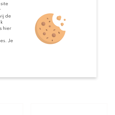
site
r
ij de
jk
s hier
es. Je