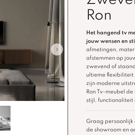
Zweven
Ron
Het hangend tv me
jouw wensen en stij
afmetingen, materi
afstemmen op jouw i
zwevend of staand 
ultieme flexibilite
zijn moderne uitstr
Ron Tv-meubel de i
stijl, functionalite
Graag persoonlij
de showroom en on