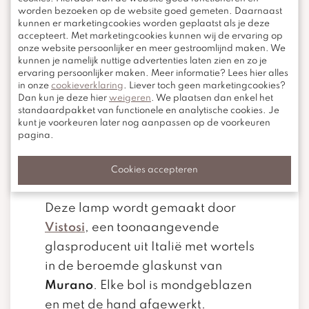
worden bezoeken op de website goed gemeten. Daarnaast
kunnen er marketingcookies worden geplaatst als je deze
accepteert. Met marketingcookies kunnen wij de ervaring op
onze website persoonlijker en meer gestroomlijnd maken. We
kunnen je namelijk nuttige advertenties laten zien en zo je
Wat al deze uitvoeringen verbindt?
ervaring persoonlijker maken. Meer informatie? Lees hier alles
De rust, verfijning en kwaliteit van
in onze
cookieverklaring
. Liever toch geen marketingcookies?
Dan kun je deze hier
weigeren
. We plaatsen dan enkel het
ambachtelijk geblazen glas uit
standaardpakket van functionele en analytische cookies. Je
Italië
.
kunt je voorkeuren later nog aanpassen op de voorkeuren
pagina.
Italiaans glasdesign –
Cookies accepteren
handgemaakt op Murano
Deze lamp wordt gemaakt door
Vistosi
, een toonaangevende
glasproducent uit Italië met wortels
in de beroemde glaskunst van
Murano
. Elke bol is mondgeblazen
en met de hand afgewerkt.